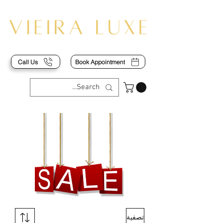
Call Us
Book Appointment
تصفية