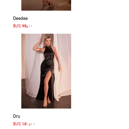
Deedee
السعر
Dru
السعر