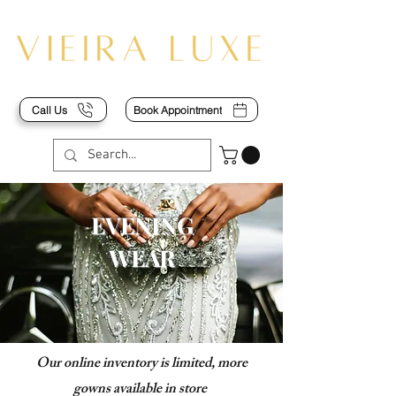
Call Us
Book Appointment
EVENING
WEAR
Our online inventory is limited, more
gowns available in store